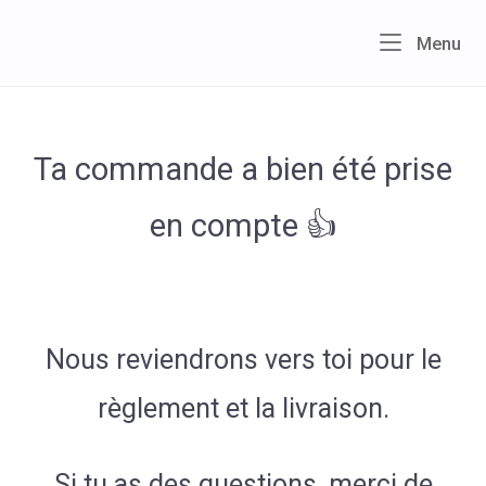
Skip
to
Home
Me
Menu
content
Ta commande a bien été prise
en compte 👍
Nous reviendrons vers toi pour le
règlement et la livraison.
Si tu as des questions, merci de